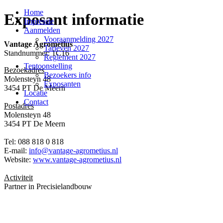
Home
Exposant informatie
Impressie
Aanmelden
Vooraanmelding 2027
Vantage Agrometius
Tarieven 2027
Standnummer: 1C16
Reglement 2027
Tentoonstelling
Bezoekadres
Bezoekers info
Molensteyn 48
Exposanten
3454 PT De Meern
Locatie
Contact
Postadres
Molensteyn 48
3454 PT De Meern
Tel: 088 818 0 818
E-mail:
info@vantage-agrometius.nl
Website:
www.vantage-agrometius.nl
Activiteit
Partner in Precisielandbouw