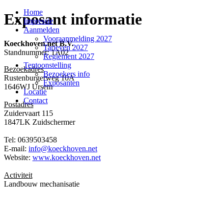
Home
Exposant informatie
Impressie
Aanmelden
Vooraanmelding 2027
Koeckhoven.net B.V.
Tarieven 2027
Standnummer: 1A02
Reglement 2027
Tentoonstelling
Bezoekadres
Bezoekers info
Rustenburgerweg 10A
Exposanten
1646WJ Ursem
Locatie
Contact
Postadres
Zuidervaart 115
1847LK Zuidschermer
Tel: 0639503458
E-mail:
info@koeckhoven.net
Website:
www.koeckhoven.net
Activiteit
Landbouw mechanisatie