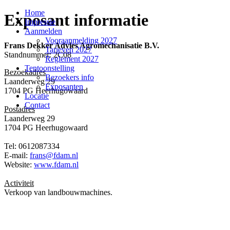
Home
Exposant informatie
Impressie
Aanmelden
Vooraanmelding 2027
Frans Dekker Advies Agromechanisatie B.V.
Tarieven 2027
Standnummer: 2C08
Reglement 2027
Tentoonstelling
Bezoekadres
Bezoekers info
Laanderweg 29
Exposanten
1704 PG Heerhugowaard
Locatie
Contact
Postadres
Laanderweg 29
1704 PG Heerhugowaard
Tel: 0612087334
E-mail:
frans@fdam.nl
Website:
www.fdam.nl
Activiteit
Verkoop van landbouwmachines.