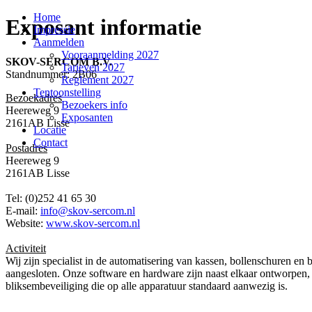
Home
Exposant informatie
Impressie
Aanmelden
Vooraanmelding 2027
SKOV-SERCOM B.V.
Tarieven 2027
Standnummer: 2B06
Reglement 2027
Tentoonstelling
Bezoekadres
Bezoekers info
Heereweg 9
Exposanten
2161AB Lisse
Locatie
Contact
Postadres
Heereweg 9
2161AB Lisse
Tel: (0)252 41 65 30
E-mail:
info@skov-sercom.nl
Website:
www.skov-sercom.nl
Activiteit
Wij zijn specialist in de automatisering van kassen, bollenschuren
aangesloten. Onze software en hardware zijn naast elkaar ontworpen,
bliksembeveiliging die op alle apparatuur standaard aanwezig is.