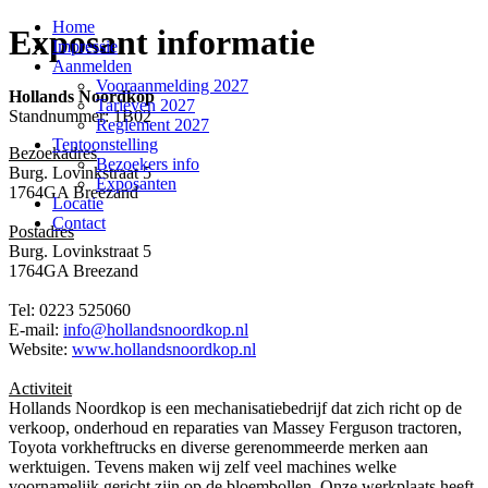
Home
Exposant informatie
Impressie
Aanmelden
Vooraanmelding 2027
Hollands Noordkop
Tarieven 2027
Standnummer: 1B02
Reglement 2027
Tentoonstelling
Bezoekadres
Bezoekers info
Burg. Lovinkstraat 5
Exposanten
1764GA Breezand
Locatie
Contact
Postadres
Burg. Lovinkstraat 5
1764GA Breezand
Tel: 0223 525060
E-mail:
info@hollandsnoordkop.nl
Website:
www.hollandsnoordkop.nl
Activiteit
Hollands Noordkop is een mechanisatiebedrijf dat zich richt op de
verkoop, onderhoud en reparaties van Massey Ferguson tractoren,
Toyota vorkheftrucks en diverse gerenommeerde merken aan
werktuigen. Tevens maken wij zelf veel machines welke
voornamelijk gericht zijn op de bloembollen. Onze werkplaats heeft