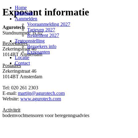
Home
Exposant informatie
Impressie
Aanmelden
Vooraanmelding 2027
Agurotech
Tarieven 2027
Standnummer: 1C02
Reglement 2027
Tentoonstelling
Bezoekadres
Bezoekers info
Zekeringstraat 46
Exposanten
1014BT Amsterdam
Locatie
Contact
Postadres
Zekeringstraat 46
1014BT Amsterdam
Tel: 020 261 2303
E-mail:
martijn@agurotech.com
Website:
www.agurotech.com
Activiteit
bodemvochtsensoren voor beregenngsadvies