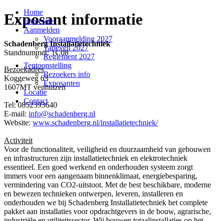
Home
Exposant informatie
Impressie
Aanmelden
Vooraanmelding 2027
Schadenberg Installatietechniek
Tarieven 2027
Standnummer: 1C08
Reglement 2027
Tentoonstelling
Bezoekadres
Bezoekers info
Koggeweg 63
Exposanten
1607MT venhuizen
Locatie
Contact
Tel: 0852393640
E-mail:
info@schadenberg.nl
Website:
www.schadenberg.nl/installatietechniek/
Activiteit
Voor de functionaliteit, veiligheid en duurzaamheid van gebouwen
en infrastructuren zijn installatietechniek en elektrotechniek
essentieel. Een goed werkend en onderhouden systeem zorgt
immers voor een aangenaam binnenklimaat, energiebesparing,
vermindering van CO2-uitstoot. Met de best beschikbare, moderne
en bewezen technieken ontwerpen, leveren, installeren en
onderhouden we bij Schadenberg Installatietechniek het complete
pakket aan installaties voor opdrachtgevers in de bouw, agrarische,
industriële en utiliteitssector. Wij bouwen totaalinstallaties op het