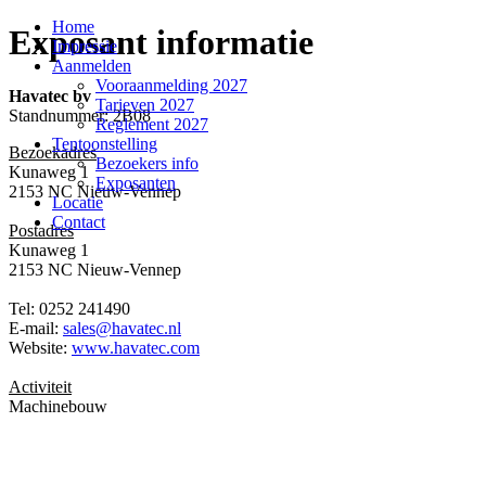
Home
Exposant informatie
Impressie
Aanmelden
Vooraanmelding 2027
Havatec bv
Tarieven 2027
Standnummer: 2B08
Reglement 2027
Tentoonstelling
Bezoekadres
Bezoekers info
Kunaweg 1
Exposanten
2153 NC Nieuw-Vennep
Locatie
Contact
Postadres
Kunaweg 1
2153 NC Nieuw-Vennep
Tel: 0252 241490
E-mail:
sales@havatec.nl
Website:
www.havatec.com
Activiteit
Machinebouw