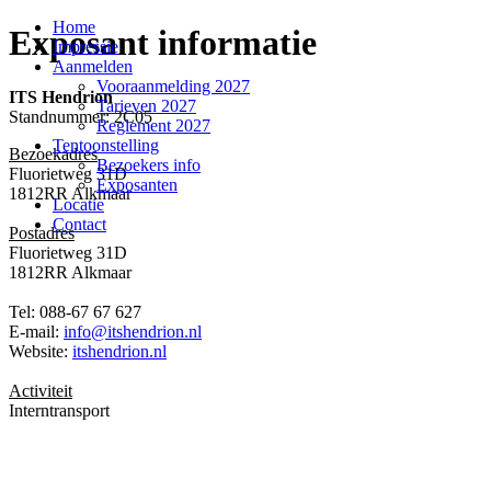
Home
Exposant informatie
Impressie
Aanmelden
Vooraanmelding 2027
ITS Hendrion
Tarieven 2027
Standnummer: 2C05
Reglement 2027
Tentoonstelling
Bezoekadres
Bezoekers info
Fluorietweg 31D
Exposanten
1812RR Alkmaar
Locatie
Contact
Postadres
Fluorietweg 31D
1812RR Alkmaar
Tel: 088-67 67 627
E-mail:
info@itshendrion.nl
Website:
itshendrion.nl
Activiteit
Interntransport