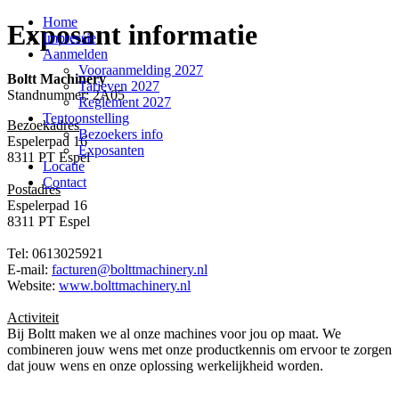
Home
Exposant informatie
Impressie
Aanmelden
Vooraanmelding 2027
Boltt Machinery
Tarieven 2027
Standnummer: 2A05
Reglement 2027
Tentoonstelling
Bezoekadres
Bezoekers info
Espelerpad 16
Exposanten
8311 PT Espel
Locatie
Contact
Postadres
Espelerpad 16
8311 PT Espel
Tel: 0613025921
E-mail:
facturen@bolttmachinery.nl
Website:
www.bolttmachinery.nl
Activiteit
Bij Boltt maken we al onze machines voor jou op maat. We
combineren jouw wens met onze productkennis om ervoor te zorgen
dat jouw wens en onze oplossing werkelijkheid worden.