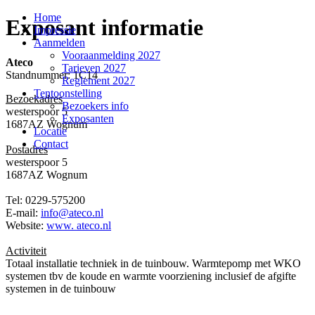
Home
Exposant informatie
Impressie
Aanmelden
Vooraanmelding 2027
Ateco
Tarieven 2027
Standnummer: 1C14
Reglement 2027
Tentoonstelling
Bezoekadres
Bezoekers info
westerspoor 5
Exposanten
1687AZ Wognum
Locatie
Contact
Postadres
westerspoor 5
1687AZ Wognum
Tel: 0229-575200
E-mail:
info@ateco.nl
Website:
www. ateco.nl
Activiteit
Totaal installatie techniek in de tuinbouw. Warmtepomp met WKO
systemen tbv de koude en warmte voorziening inclusief de afgifte
systemen in de tuinbouw