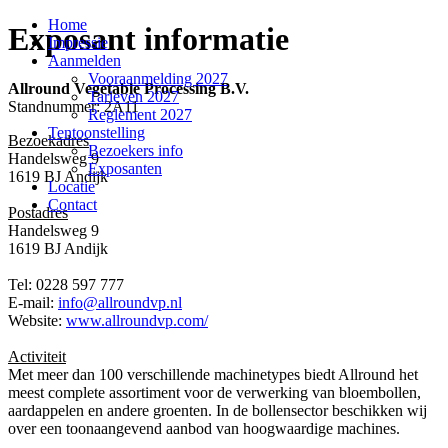
Home
Exposant informatie
Impressie
Aanmelden
Vooraanmelding 2027
Allround Vegetable Processing B.V.
Tarieven 2027
Standnummer: 2A11
Reglement 2027
Tentoonstelling
Bezoekadres
Bezoekers info
Handelsweg 9
Exposanten
1619 BJ Andijk
Locatie
Contact
Postadres
Handelsweg 9
1619 BJ Andijk
Tel: 0228 597 777
E-mail:
info@allroundvp.nl
Website:
www.allroundvp.com/
Activiteit
Met meer dan 100 verschillende machinetypes biedt Allround het
meest complete assortiment voor de verwerking van bloembollen,
aardappelen en andere groenten. In de bollensector beschikken wij
over een toonaangevend aanbod van hoogwaardige machines.