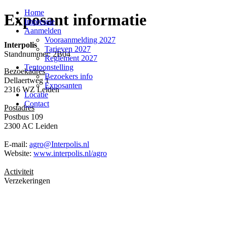
Home
Exposant informatie
Impressie
Aanmelden
Vooraanmelding 2027
Interpolis
Tarieven 2027
Standnummer: 2B04
Reglement 2027
Tentoonstelling
Bezoekadres
Bezoekers info
Dellaertweg 1
Exposanten
2316 WZ Leiden
Locatie
Contact
Postadres
Postbus 109
2300 AC Leiden
E-mail:
agro@Interpolis.nl
Website:
www.interpolis.nl/agro
Activiteit
Verzekeringen