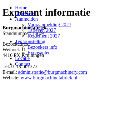
Home
Exposant informatie
Impressie
Aanmelden
Vooraanmelding 2027
Burgmachinefabriek
Tarieven 2027
Standnummer: 1A09
Reglement 2027
Tentoonstelling
Bezoekadres
Bezoekers info
Weihoek 11
Exposanten
4416 PX Kruiningen
Locatie
Contact
Tel: 0113-501373
E-mail:
administratie@burgmachinery.com
Website:
www.burgmachinefabriek.nl