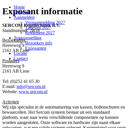
Home
Exposant informatie
Impressie
Aanmelden
Vooraanmelding 2027
SERCOM Regeltechniek B.V.
Tarieven 2027
Standnummer: 2B18
Reglement 2027
Tentoonstelling
Bezoekadres
Bezoekers info
Heereweg 9
Exposanten
2161 AB Lisse
Locatie
Contact
Postadres
Heereweg 9
2161 AB Lisse
Tel: (0)252 41 65 30
E-mail:
info@sercom.nl
Website:
www.sercom.nl
Activiteit
Wij zijn specialist in de automatisering van kassen, bollenschuren en
bewaarcellen. Het Sercom systeem bestaat uit een standaard
platform, waar naar wens verschillende componenten op kunnen
worden aangesloten. Onze software en hardware zijn naast elkaar
ontworpen, wat een solide systeem oplevert. Kenmerkend voor onze